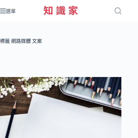
跳
至
選單
主
要
內
容
標籤
網路媒體 文案