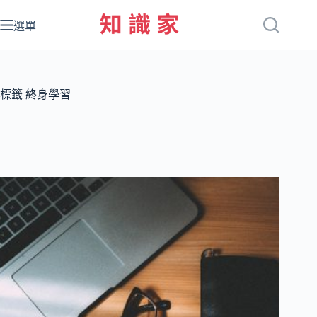
跳
至
選單
主
要
內
容
標籤
終身學習