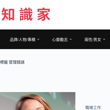
跳
至
主
要
內
容
品牌/人物/專欄
心靈勵志
兩性/男女
標籤
管理錯誤
職場工作