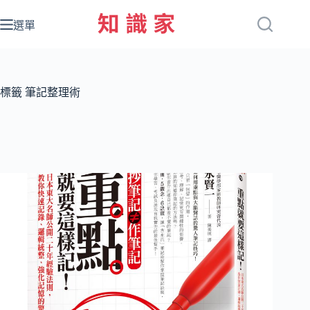
跳
至
選單
主
要
內
容
標籤
筆記整理術