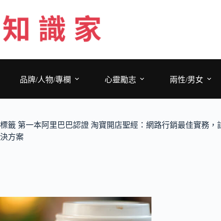
跳
至
主
要
內
容
品牌/人物/專欄
心靈勵志
兩性/男女
標籤
第一本阿里巴巴認證 淘寶開店聖經：網路行銷最佳實務，
決方案