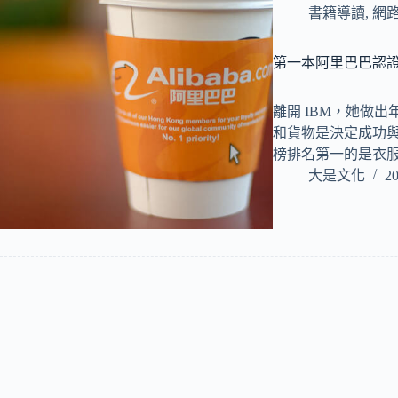
書籍導讀
,
網
第一本阿里巴巴認證
離開 IBM，她做出
和貨物是決定成功與
榜排名第一的是衣
大是文化
20