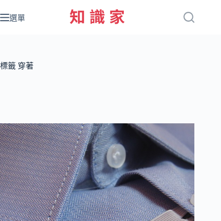
跳
至
選單
主
要
內
容
標籤
穿著