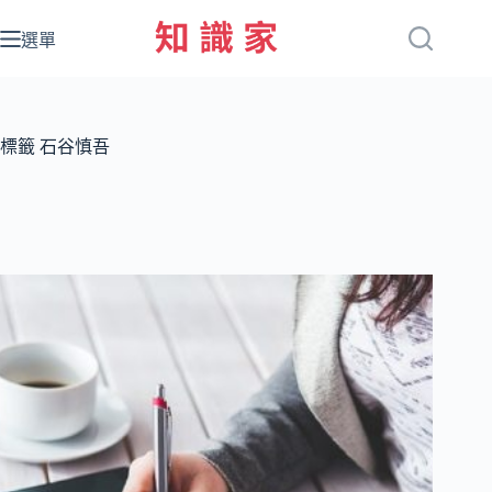
跳
至
選單
主
要
內
容
標籤
石谷慎吾