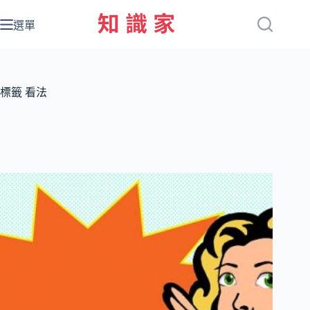
跳
至
選單
主
要
內
容
標籤
看法