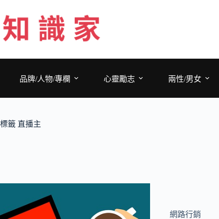
跳
至
主
要
內
容
品牌/人物/專欄
心靈勵志
兩性/男女
標籤
直播主
網路行銷