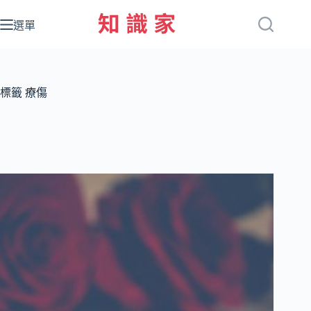
跳
至
選單
主
要
內
容
標籤
療傷