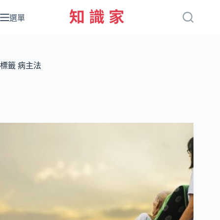
跳
至
選單
主
要
內
容
標籤
病主法