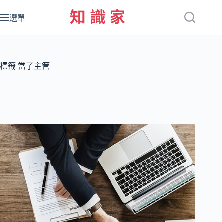
跳
至
選單
主
要
內
容
標籤
當了主管