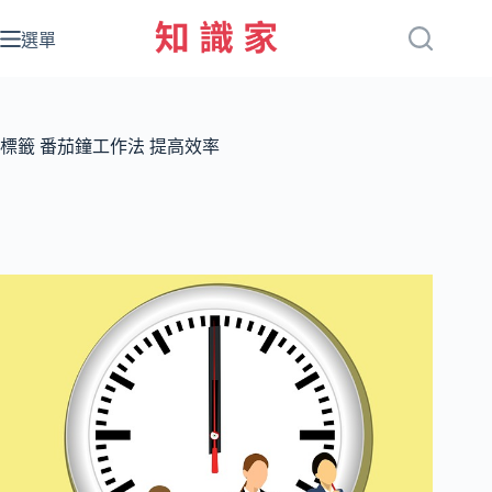
跳
至
選單
主
要
內
容
標籤
番茄鐘工作法 提高效率