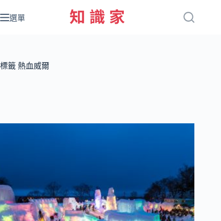
跳
至
選單
主
要
內
容
標籤
熱血威爾