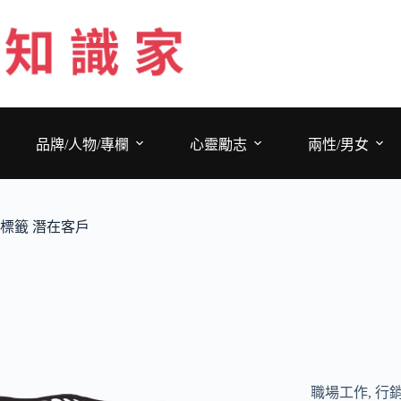
跳
至
主
要
內
容
品牌/人物/專欄
心靈勵志
兩性/男女
標籤
潛在客戶
職場工作
,
行