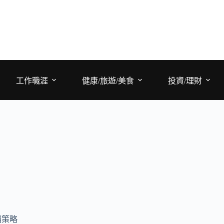
工作職涯
健康/旅遊/美食
投資/理財
銷策略