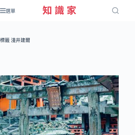
跳
至
選單
主
要
內
容
標籤
淺井建爾