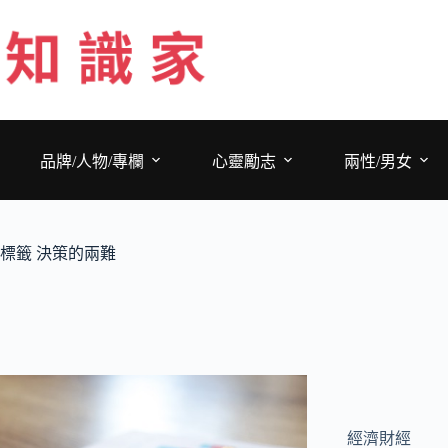
跳
至
主
要
內
容
品牌/人物/專欄
心靈勵志
兩性/男女
標籤
決策的兩難
經濟財經