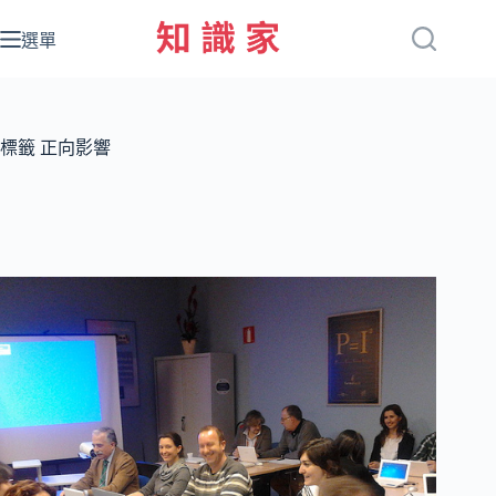
跳
至
選單
主
要
內
容
標籤
正向影響