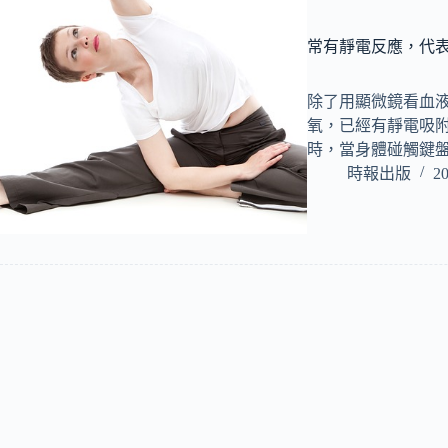
常有靜電反應，代
除了用顯微鏡看血
氧，已經有靜電吸
時，當身體碰觸鍵
時報出版
20