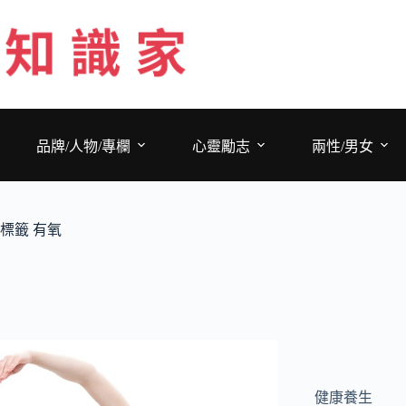
跳
至
主
要
內
容
品牌/人物/專欄
心靈勵志
兩性/男女
標籤
有氧
健康養生