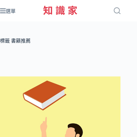
跳
至
選單
主
要
內
容
標籤
書籍推薦