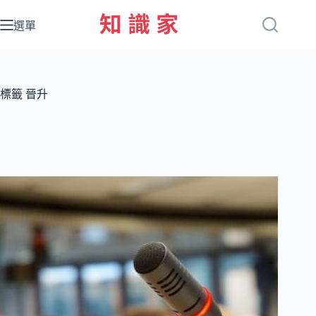
跳
至
選單
主
要
內
容
標籤
晉升