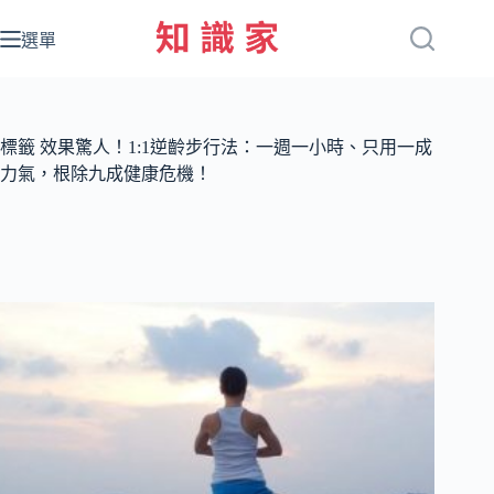
跳
至
選單
主
要
內
容
標籤
效果驚人！1:1逆齡步行法：一週一小時、只用一成
力氣，根除九成健康危機！