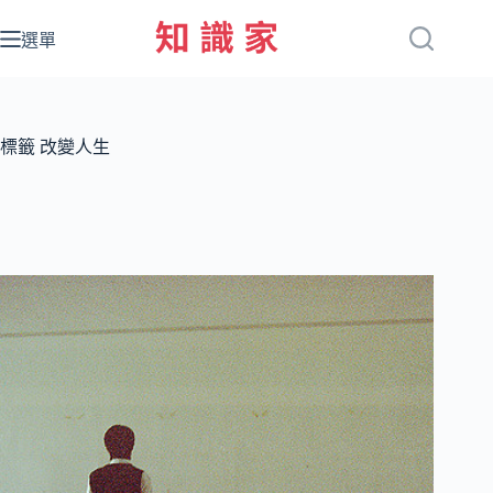
跳
至
選單
主
要
內
容
標籤
改變人生