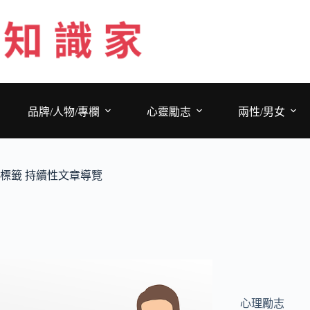
跳
至
主
要
內
容
品牌/人物/專欄
心靈勵志
兩性/男女
標籤
持續性文章導覽
心理勵志