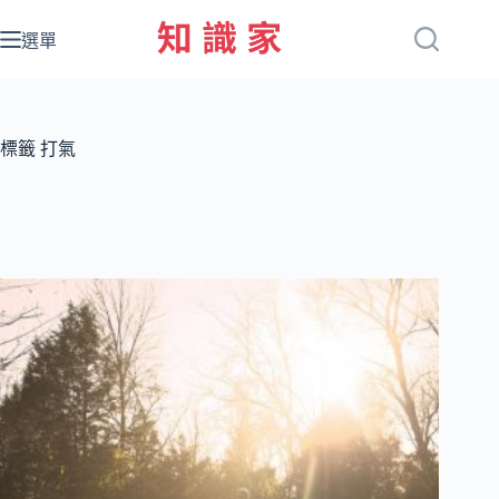
跳
至
選單
主
要
內
容
標籤
打氣