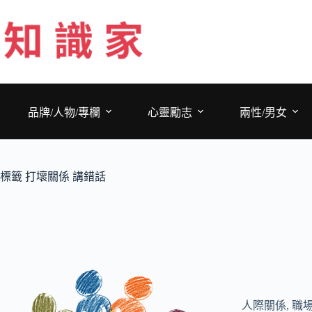
跳
至
主
要
內
容
品牌/人物/專欄
心靈勵志
兩性/男女
標籤
打壞關係 講錯話
人際關係
,
職