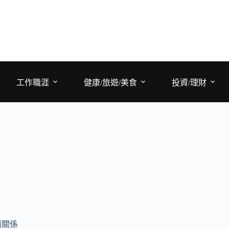
工作職涯
健康/旅遊/美食
投資/理財
場關係