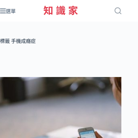
跳
至
選單
主
要
內
容
標籤
手機成癮症