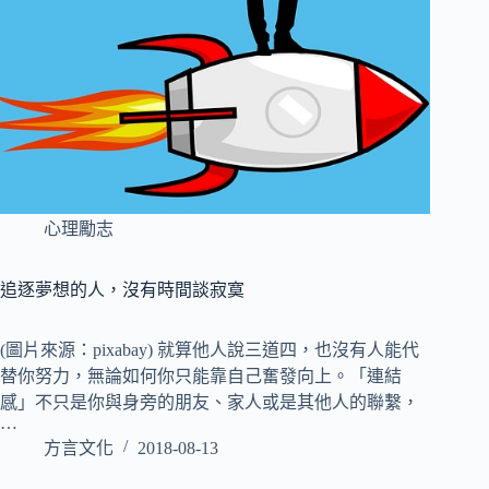
心理勵志
追逐夢想的人，沒有時間談寂寞
(圖片來源：pixabay) 就算他人說三道四，也沒有人能代
替你努力，無論如何你只能靠自己奮發向上。「連結
感」不只是你與身旁的朋友、家人或是其他人的聯繫，
…
方言文化
2018-08-13