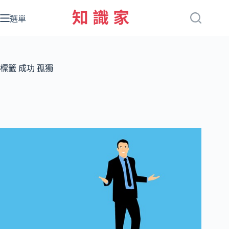
跳
至
選單
主
要
內
容
標籤
成功 孤獨