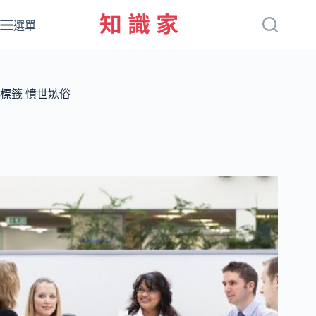
跳
至
選單
主
要
內
容
標籤
憤世嫉俗