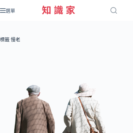
跳
至
選單
主
要
內
容
標籤
慢老