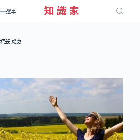
跳
至
選單
主
要
內
容
標籤
感激