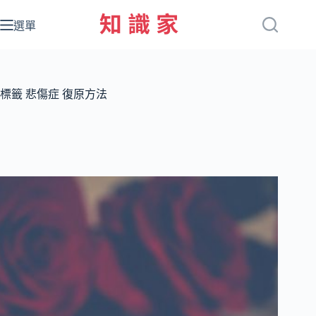
跳
至
選單
主
要
內
容
標籤
悲傷症 復原方法