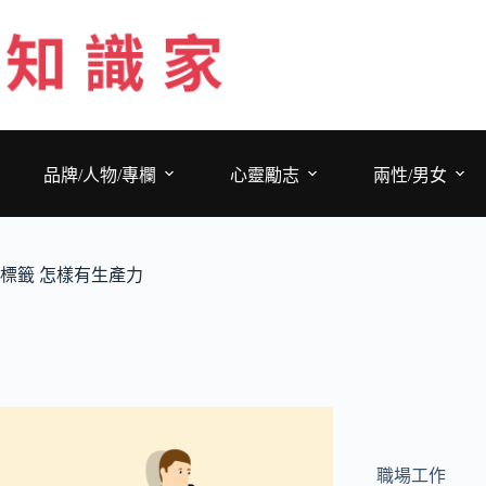
跳
至
主
要
內
容
品牌/人物/專欄
心靈勵志
兩性/男女
標籤
怎樣有生產力
職場工作