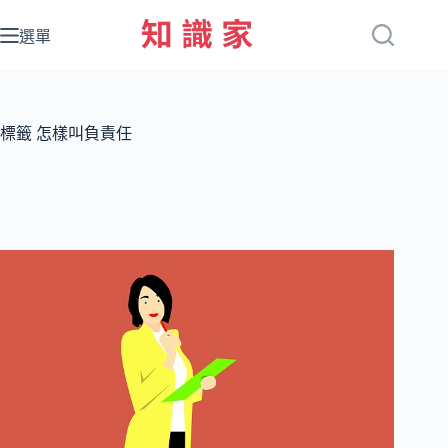
跳
至
選單
主
要
內
容
標籤
怎樣叫負責任