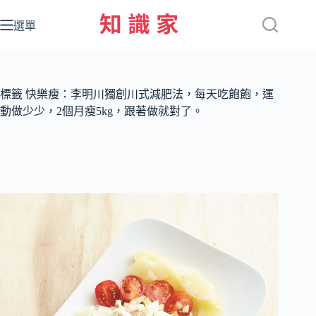
跳
至
選單
主
要
內
容
標籤
快樂瘦：李明川獨創川式減肥法，每天吃飽飽，運
動做少少，2個月瘦5kg，跟著做就對了。