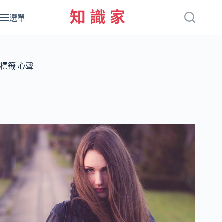
跳
至
選單
主
要
內
容
標籤
心聲