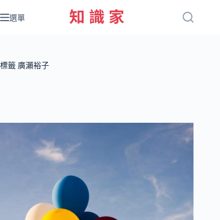
跳
至
選單
主
要
內
容
標籤
廣瀨裕子