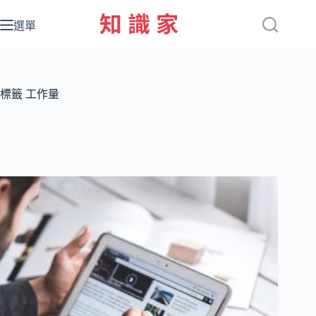
跳
至
選單
主
要
內
容
標籤
工作量