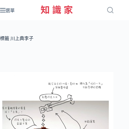
跳
至
選單
主
要
內
容
標籤
川上典李子