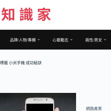
跳
至
主
要
內
容
品牌/人物/專欄
心靈勵志
兩性/男女
標籤
小米手機 成功秘訣
網路產業