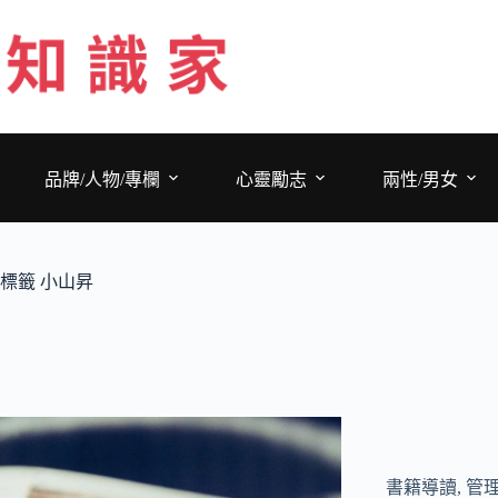
跳
至
主
要
內
容
品牌/人物/專欄
心靈勵志
兩性/男女
標籤
小山昇
書籍導讀
,
管