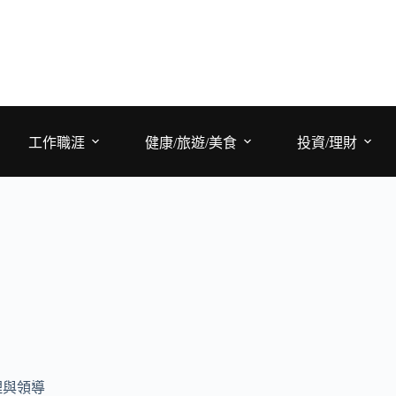
工作職涯
健康/旅遊/美食
投資/理財
理與領導