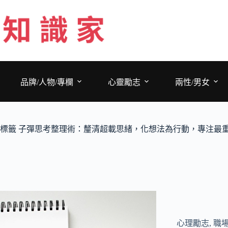
跳
至
主
要
內
容
品牌/人物/專欄
心靈勵志
兩性/男女
標籤
子彈思考整理術：釐清超載思緒，化想法為行動，專注最
心理勵志
,
職