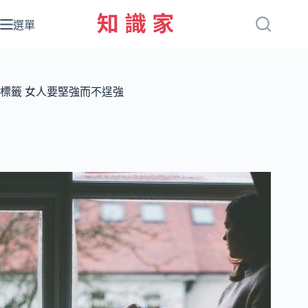
跳
至
選單
主
要
內
容
標籤
女人要堅強而不逞強