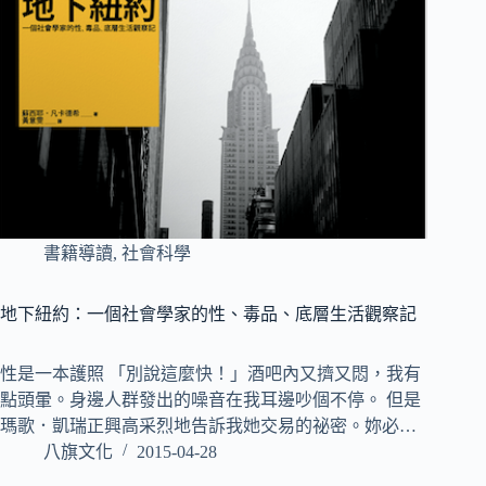
書籍導讀
,
社會科學
地下紐約：一個社會學家的性、毒品、底層生活觀察記
性是一本護照 「別說這麼快！」酒吧內又擠又悶，我有
點頭暈。身邊人群發出的噪音在我耳邊吵個不停。 但是
瑪歌．凱瑞正興高采烈地告訴我她交易的祕密。妳必…
八旗文化
2015-04-28