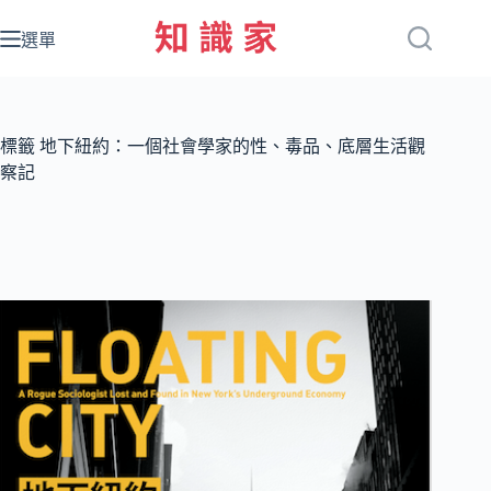
跳
至
選單
主
要
內
容
標籤
地下紐約：一個社會學家的性、毒品、底層生活觀
察記