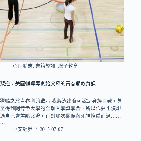
心理勵志
,
書籍導讀
,
親子教育
叛逆：美國輔導專家給父母的青春期教育課
獵鴨之於青春期的啟示 我游泳出賽可說是身經百戰，甚
至得到阿肯色大學的全額入學獎學金，所以作夢也沒想
過自己會差點溺斃，直到那次獵鴨與死神擦肩而過……
…
華文經典
2015-07-07