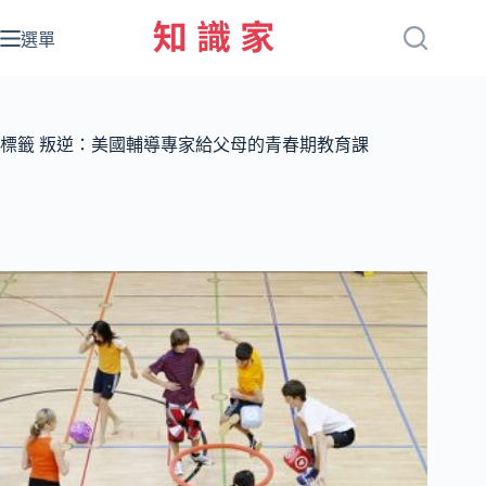
跳
至
選單
主
要
內
容
標籤
叛逆：美國輔導專家給父母的青春期教育課