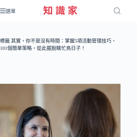
跳
至
選單
主
要
內
容
標籤
其實，你不是沒有時間：掌握5項活動管理技巧、
101個簡單策略，從此擺脫瞎忙鳥日子！