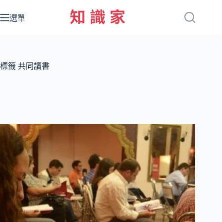
跳
至
選單
主
要
內
容
標籤
共同讀書