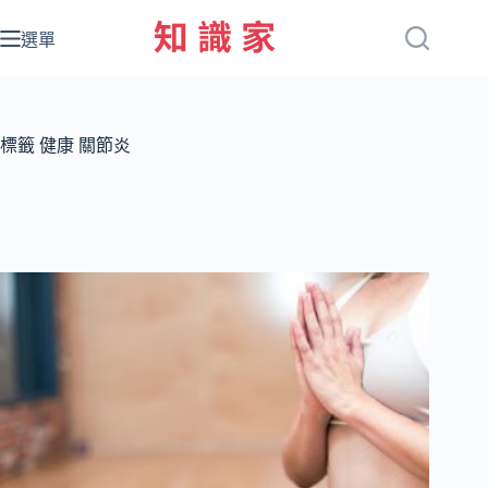
跳
至
選單
主
要
內
容
標籤
健康 關節炎