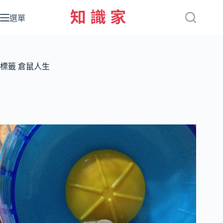
跳
至
選單
主
要
內
容
標籤
倉鼠人生