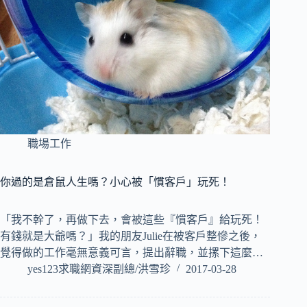
職場工作
你過的是倉鼠人生嗎？小心被「慣客戶」玩死！
「我不幹了，再做下去，會被這些『慣客戶』給玩死！
有錢就是大爺嗎？」我的朋友Julie在被客戶整慘之後，
覺得做的工作毫無意義可言，提出辭職，並摞下這麼…
yes123求職網資深副總/洪雪珍
2017-03-28