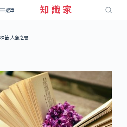
跳
至
選單
主
要
內
容
標籤
人魚之書